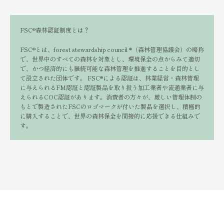
FSC®︎森林認証制度とは？
FSC®︎とは、forest stewardship council ®︎（森林管理協議会）の略称
で、世界中のすべての森林を対象とし、環境保全の点からみて適切
で、かつ経済的にも継続可能な森林管理を推進することを目的とし
て設立された団体です。 FSC®︎による認証は、林業経営・森林管理
に与えられるFM認証と認証製品を取り扱う加工業者や流通業者に与
えられるCOC認証があります。消費者の方々が、厳しい管理体制の
もとで製造されたFSCのロゴマークが付いた製品を選択し、積極的
に購入することで、世界の森林保全を間接的に応援できる仕組みで
す。