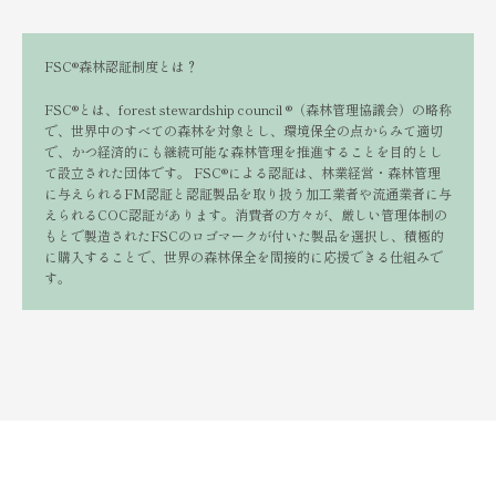
FSC®︎森林認証制度とは？
FSC®︎とは、forest stewardship council ®︎（森林管理協議会）の略称
で、世界中のすべての森林を対象とし、環境保全の点からみて適切
で、かつ経済的にも継続可能な森林管理を推進することを目的とし
て設立された団体です。 FSC®︎による認証は、林業経営・森林管理
に与えられるFM認証と認証製品を取り扱う加工業者や流通業者に与
えられるCOC認証があります。消費者の方々が、厳しい管理体制の
もとで製造されたFSCのロゴマークが付いた製品を選択し、積極的
に購入することで、世界の森林保全を間接的に応援できる仕組みで
す。